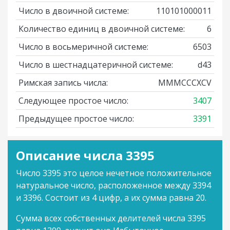
Число в двоичной системе:
110101000011
Количество единиц в двоичной системе:
6
Число в восьмеричной системе:
6503
Число в шестнадцатеричной системе:
d43
Римская запись числа:
MMMCCCXCV
Следующее простое число:
3407
Предыдущее простое число:
3391
Описание числа 3395
Число 3395 это целое нечетное положительное
натуральное число, расположенное между 3394
и 3396. Состоит из 4 цифр, а их сумма равна 20.
Сумма всех собственных делителей числа 3395