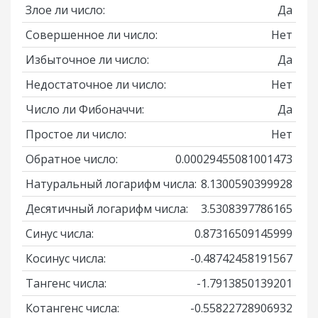
Злое ли число:
Да
Совершенное ли число:
Нет
Избыточное ли число:
Да
Недостаточное ли число:
Нет
Число ли Фибоначчи:
Да
Простое ли число:
Нет
Обратное число:
0.00029455081001473
Натуральный логарифм числа:
8.1300590399928
Десятичный логарифм числа:
3.5308397786165
Синус числа:
0.87316509145999
Косинус числа:
-0.48742458191567
Тангенс числа:
-1.7913850139201
Котангенс числа:
-0.55822728906932