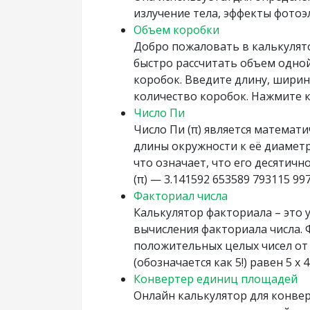
излучение тела, эффекты фотоэл
Объем коробки
Добро пожаловать в калькулят
быстро рассчитать объем одной
коробок. Введите длину, ширин
количество коробок. Нажмите к
Число Пи
Число Пи (π) является матема
длины окружности к её диаметр
что означает, что его десятичн
(π) — 3.141592 653589 793115 99
Факториал числа
Калькулятор факториала – это 
вычисления факториала числа. 
положительных целых чисел от 
(обозначается как 5!) равен 5 x 4 x
Конвертер единиц площадей
Онлайн калькулятор для конве