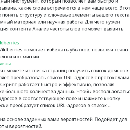
щный инструмент, который позволяет вам быстро и
ыявив, какие слова встречаются в нем чаще всего. Это
 понять структуру и ключевые элементы вашего текста
ламный материал или научная работа. Для чего нужен
ация контента Анализ частоты слов поможет выявить
dberries
ildberries помогает избежать убытков, позволяя точно
алоги и комиссии.
омены
ы можете из списка страниц получить список доменов.
ляет преобразовать список URL-адресов с протоколами
Скрипт работает быстро и эффективно, позволяя
ке большого количества данных. Чтобы воспользоватьс
-адресов в соответствующее поле и нажмите кнопку
ки преобразует список URL-адресов в список ...
на основе заданных вами вероятностей. Подойдет для
оты вероятностей.