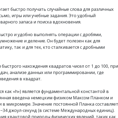
гает быстро получать случайные слова для различных
сьмо, игры или учебные задания. Это удобный
варного запаса и поиска вдохновения.
быстро и удобно выполнять операции с дробями,
умножение и деление. Он будет полезен как для
ику, так и для тех, кто сталкивается с дробными
.
 быстрого нахождения квадратов чисел от 1 до 100, при
дач, анализе данных или программировании, где
зведения в квадрат.
ся как «h») является фундаментальной константой в
оянная введена немецким физиком Максом Планком и
и в микромире. Значение постоянной Планка составляе
0−34 джоул-секунд (в системе Международных единиц).
ния квантовой природы физических явлений, таких как