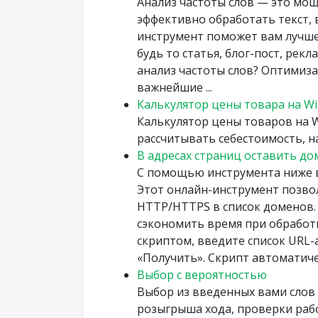
Анализ частоты слов — это мо
эффективно обработать текст, в
инструмент поможет вам лучше
будь то статья, блог-пост, рек
анализ частоты слов? Оптимиз
важнейшие ...
Калькулятор цены товара на Wil
Калькулятор цены товаров на W
рассчитывать себестоимость, н
В адресах страниц оставить д
С помощью инструмента ниже в
Этот онлайн-инструмент позво
HTTP/HTTPS в список доменов. 
сэкономить время при обработ
скриптом, введите список URL
«Получить». Скрипт автоматичес
Выбор с вероятностью
Выбор из введенных вами слов 
розыгрыша хода, проверки раб