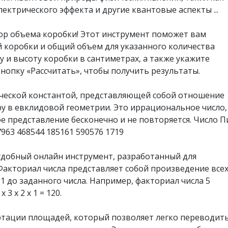
ектрического эффекта и другие квантовые аспекты ...
ор объема коробки! Этот инструмент поможет вам
 коробки и общий объем для указанного количества
у и высоту коробки в сантиметрах, а также укажите
нопку «Рассчитать», чтобы получить результаты.
тической константой, представляющей собой отношение
у в евклидовой геометрии. Это иррациональное число,
ое представление бесконечно и не повторяется. Число П
7963 468544 185161 590576 1719
удобный онлайн инструмент, разработанный для
Факториал числа представляет собой произведение все
1 до заданного числа. Например, факториал числа 5
 3 x 2 x 1 = 120.
ртации площадей, который позволяет легко переводит