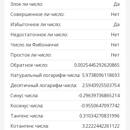
Злое ли число:
Да
Совершенное ли число:
Нет
Избыточное ли число:
Да
Недостаточное ли число:
Нет
Число ли Фибоначчи:
Нет
Простое ли число:
Нет
Обратное число:
0.0025445292620865
Натуральный логарифм числа:
5.9738096118693
Десятичный логарифм числа:
2.5943925503754
Синус числа:
-0.29639736865214
Косинус числа:
-0.9550647097742
Тангенс числа:
0.31034270831996
Котангенс числа:
3.2222442261122