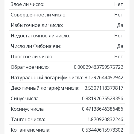
Злое ли число:
Нет
Совершенное ли число:
Нет
Избыточное ли число:
Да
Недостаточное ли число:
Нет
Число ли Фибоначчи:
Да
Простое ли число:
Нет
Обратное число:
0.00029463759575722
Натуральный логарифм числа:
8.1297644457942
Десятичный логарифм числа:
3.5307118379817
Синус числа:
0.88192675528356
Косинус числа:
0.47138646386486
Тангенс числа:
1.870920832246
Котангенс числа:
0.53449615973302