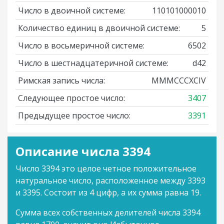
Число в двоичной системе:
110101000010
Количество единиц в двоичной системе:
5
Число в восьмеричной системе:
6502
Число в шестнадцатеричной системе:
d42
Римская запись числа:
MMMCCCXCIV
Следующее простое число:
3407
Предыдущее простое число:
3391
Описание числа 3394
Число 3394 это целое четное положительное
натуральное число, расположенное между 3393
и 3395. Состоит из 4 цифр, а их сумма равна 19.
Сумма всех собственных делителей числа 3394