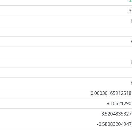
3
3
0.00030165912518
8.10621290
3.5204835327
-0.58083204947