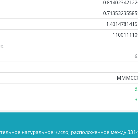
-0.81402342122
0.71353235585
1.4014781415
110011110
е:
6
MMMCC
3
3
ительное натуральное число, расположенное между 3314