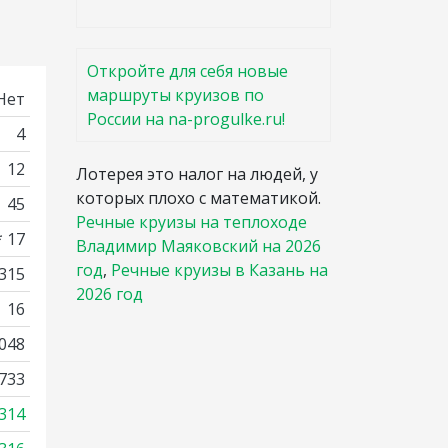
Откройте для себя новые
маршруты круизов по
Нет
России на na-progulke.ru!
4
12
Лотерея это налог на людей, у
которых плохо с математикой.
45
Речные круизы на теплоходе
* 17
Владимир Маяковский на 2026
год
,
Речные круизы в Казань на
3315
2026 год
16
048
733
314