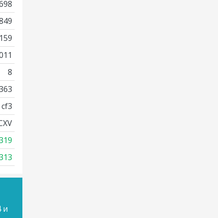
698
849
159
011
8
363
cf3
CXV
319
313
 и