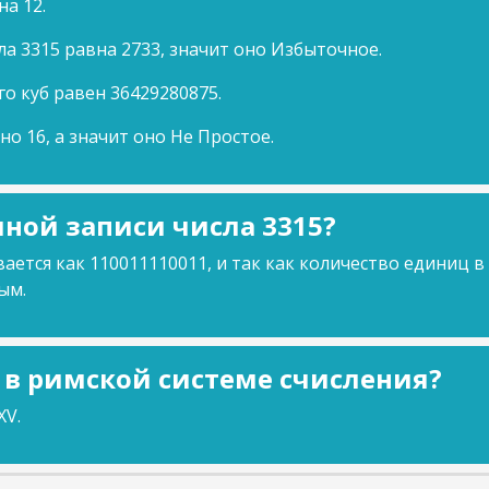
на 12.
ла 3315 равна 2733, значит оно Избыточное.
го куб равен 36429280875.
но 16, а значит оно Не Простое.
ной записи числа 3315?
ается как 110011110011, и так как количество единиц в
ым.
5 в римской системе счисления?
XV.