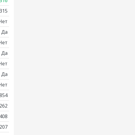
316
315
Нет
Да
Нет
Да
Нет
Да
Нет
854
262
408
207