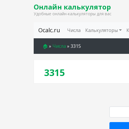
Онлайн калькулятор
Удобные онлайн-калькуляторы для вас
Skip to content
Ocalc.ru
Числа
Калькуляторы
🏠
»
Числа
»
3315
3315