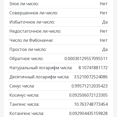
Злое ли число:
Нет
Совершенное ли число:
Нет
Избыточное ли число:
Да
Недостаточное ли число:
Нет
Число ли Фибоначчи:
Нет
Простое ли число:
Да
Обратное число:
0.00030129557095511
Натуральный логарифм числа:
8.10741881172
Десятичный логарифм числа:
3.5210072524086
Синус числа:
0.99571212035423
Косинус числа:
0.092506072123305
Тангенс числа:
10.763748773454
Котангенс числа:
0.092904435159828