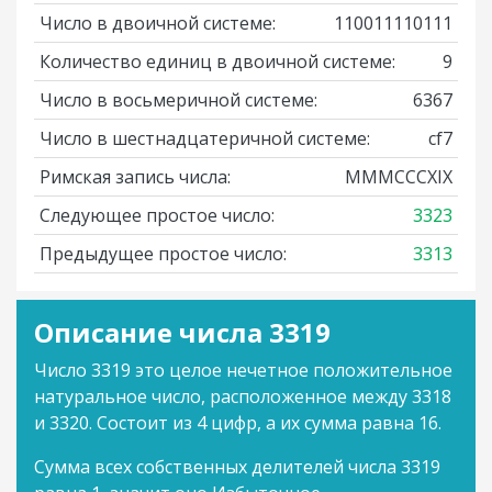
Число в двоичной системе:
110011110111
Количество единиц в двоичной системе:
9
Число в восьмеричной системе:
6367
Число в шестнадцатеричной системе:
cf7
Римская запись числа:
MMMCCCXIX
Следующее простое число:
3323
Предыдущее простое число:
3313
Описание числа 3319
Число 3319 это целое нечетное положительное
натуральное число, расположенное между 3318
и 3320. Состоит из 4 цифр, а их сумма равна 16.
Сумма всех собственных делителей числа 3319