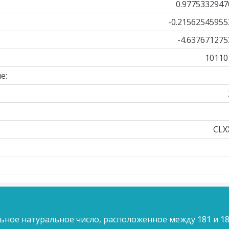
0.9775332947
-0.21562545955
-4.637671275
10110
е:
CLX
ьное натуральное число, расположенное между 181 и 18