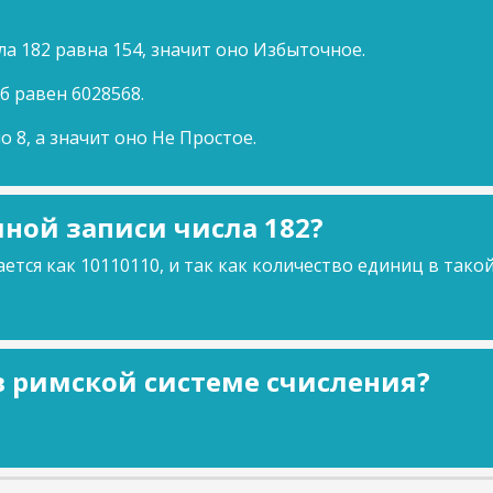
а 182 равна 154, значит оно Избыточное.
уб равен 6028568.
о 8, а значит оно Не Простое.
ной записи числа 182?
ется как 10110110, и так как количество единиц в тако
 в римской системе счисления?