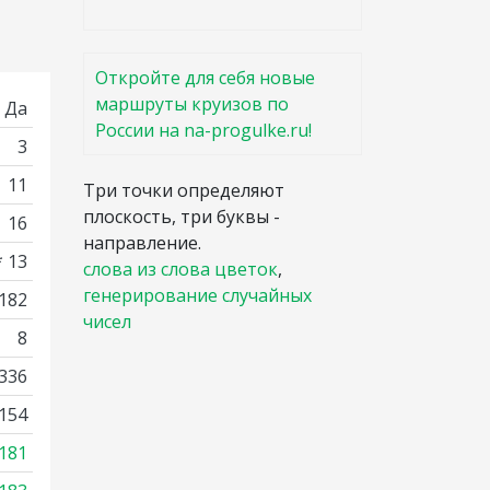
Откройте для себя новые
маршруты круизов по
Да
России на na-progulke.ru!
3
11
Три точки определяют
плоскость, три буквы -
16
направление.
* 13
слова из слова цветок
,
генерирование случайных
 182
чисел
8
336
154
181