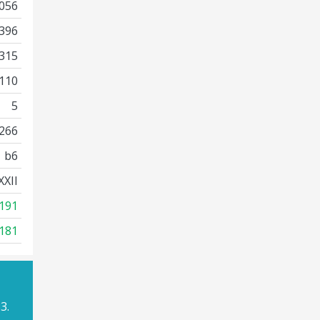
056
396
315
110
5
266
b6
XXII
191
181
3.