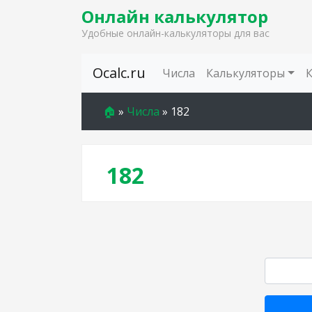
Онлайн калькулятор
Удобные онлайн-калькуляторы для вас
Skip to content
Ocalc.ru
Числа
Калькуляторы
🏠
»
Числа
»
182
182