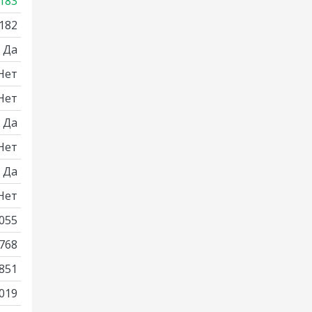
183
182
Да
Нет
Нет
Да
Нет
Да
Нет
055
768
851
019