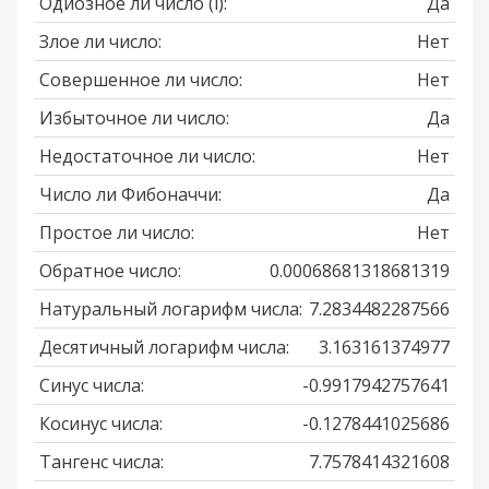
Одиозное ли число
(i)
:
Да
Злое ли число:
Нет
Совершенное ли число:
Нет
Избыточное ли число:
Да
Недостаточное ли число:
Нет
Число ли Фибоначчи:
Да
Простое ли число:
Нет
Обратное число:
0.00068681318681319
Натуральный логарифм числа:
7.2834482287566
Десятичный логарифм числа:
3.163161374977
Синус числа:
-0.9917942757641
Косинус числа:
-0.1278441025686
Тангенс числа:
7.7578414321608