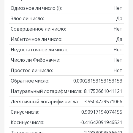
Одиозное ли число
(i)
:
Нет
Злое ли число:
Да
Совершенное ли число:
Нет
Избыточное ли число:
Да
Недостаточное ли число:
Нет
Число ли Фибоначчи:
Нет
Простое ли число:
Нет
Обратное число:
0.00028153153153153
Натуральный логарифм числа:
8.1752661041121
Десятичный логарифм числа:
3.5504729571066
Синус числа:
0.90917194074155
Косинус числа:
-0.41642091946521
Тангенс числа:
-2.1833003536642