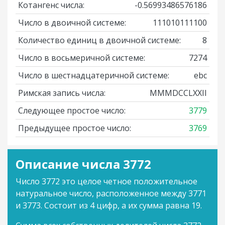
Котангенс числа:
-0.56993486576186
Число в двоичной системе:
111010111100
Количество единиц в двоичной системе:
8
Число в восьмеричной системе:
7274
Число в шестнадцатеричной системе:
ebc
Римская запись числа:
MMMDCCLXXII
Следующее простое число:
3779
Предыдущее простое число:
3769
Описание числа 3772
Число 3772 это целое четное положительное
натуральное число, расположенное между 3771
и 3773. Состоит из 4 цифр, а их сумма равна 19.