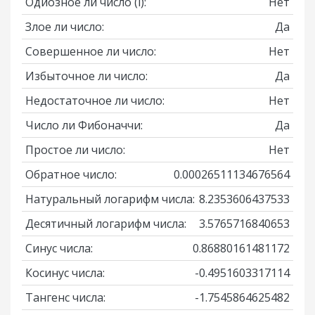
Одиозное ли число
(i)
:
Нет
Злое ли число:
Да
Совершенное ли число:
Нет
Избыточное ли число:
Да
Недостаточное ли число:
Нет
Число ли Фибоначчи:
Да
Простое ли число:
Нет
Обратное число:
0.00026511134676564
Натуральный логарифм числа:
8.2353606437533
Десятичный логарифм числа:
3.5765716840653
Синус числа:
0.86880161481172
Косинус числа:
-0.4951603317114
Тангенс числа:
-1.7545864625482