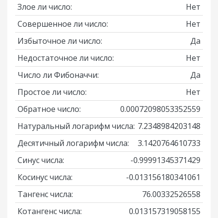
Злое ли число:
Нет
Совершенное ли число:
Нет
Избыточное ли число:
Да
Недостаточное ли число:
Нет
Число ли Фибоначчи:
Да
Простое ли число:
Нет
Обратное число:
0.00072098053352559
Натуральный логарифм числа:
7.2348984203148
Десятичный логарифм числа:
3.1420764610733
Синус числа:
-0.99991345371429
Косинус числа:
-0.013156180341061
Тангенс числа:
76.00332526558
Котангенс числа:
0.013157319058155