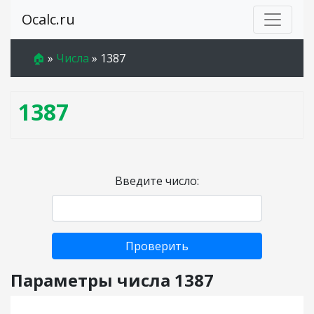
Ocalc.ru
🏠
»
Числа
»
1387
1387
Введите число:
Проверить
Параметры числа 1387