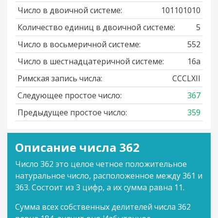
Число в двоичной системе:
101101010
Количество единиц в двоичной системе:
5
Число в восьмеричной системе:
552
Число в шестнадцатеричной системе:
16a
Римская запись числа:
CCCLXII
Следующее простое число:
367
Предыдущее простое число:
359
Описание числа 362
Число 362 это целое четное положительное
натуральное число, расположенное между 361 и
363. Состоит из 3 цифр, а их сумма равна 11.
Сумма всех собственных делителей числа 362