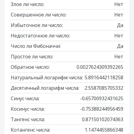
Злое ли число:
Нет
Совершенное ли число:
Нет
Избыточное ли число:
Да
Недостаточное ли число:
Нет
Число ли Фибоначчи:
Да
Простое ли число:
Нет
Обратное число:
0.0027624309392265
Натуральный логарифм числа:
5.8916442118258
Десятичный логарифм числа:
2.5587085705332
Синус числа:
-0.65700932431625
Косинус числа:
-0.75388244956459
Тангенс числа:
0.87150102074363
Котангенс числа:
1.1474455866348