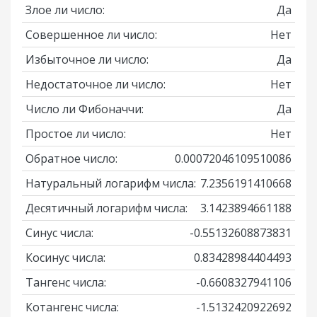
Злое ли число:
Да
Совершенное ли число:
Нет
Избыточное ли число:
Да
Недостаточное ли число:
Нет
Число ли Фибоначчи:
Да
Простое ли число:
Нет
Обратное число:
0.00072046109510086
Натуральный логарифм числа:
7.2356191410668
Десятичный логарифм числа:
3.1423894661188
Синус числа:
-0.55132608873831
Косинус числа:
0.83428984404493
Тангенс числа:
-0.6608327941106
Котангенс числа:
-1.5132420922692