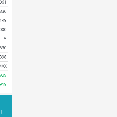
061
836
149
000
5
630
398
MXX
929
919
1.