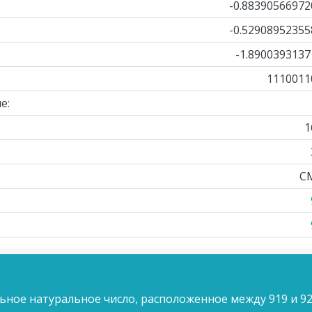
-0.88390566972
-0.52908952355
-1.8900393137
1110011
е:
1
C
ьное натуральное число, расположенное между 919 и 92