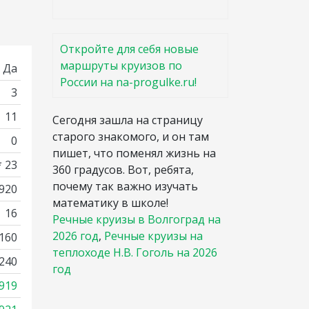
Откройте для себя новые
маршруты круизов по
Да
России на na-progulke.ru!
3
11
Сегодня зашла на страницу
старого знакомого, и он там
0
пишет, что поменял жизнь на
* 23
360 градусов. Вот, ребята,
почему так важно изучать
 920
математику в школе!
16
Речные круизы в Волгоград на
2026 год
,
Речные круизы на
160
теплоходе Н.В. Гоголь на 2026
240
год
919