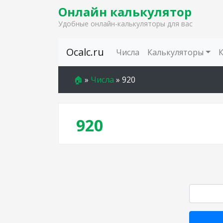
Онлайн калькулятор
Удобные онлайн-калькуляторы для вас
Skip to content
Ocalc.ru
Числа
Калькуляторы
🏠
»
Числа
»
920
920