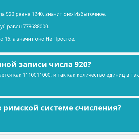
ла 920 равна 1240, значит оно Избыточное.
куб равен 778688000.
о 16, а значит оно Не Простое.
ной записи числа 920?
ется как 1110011000, и так как количество единиц в та
 в римской системе счисления?