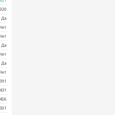
921
920
Да
Нет
Нет
Да
Нет
Да
Нет
391
431
456
301