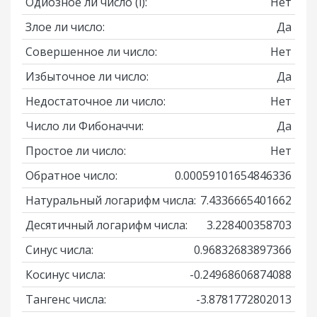
Одиозное ли число
(i)
:
Нет
Злое ли число:
Да
Совершенное ли число:
Нет
Избыточное ли число:
Да
Недостаточное ли число:
Нет
Число ли Фибоначчи:
Да
Простое ли число:
Нет
Обратное число:
0.00059101654846336
Натуральный логарифм числа:
7.4336665401662
Десятичный логарифм числа:
3.228400358703
Синус числа:
0.96832683897366
Косинус числа:
-0.24968606874088
Тангенс числа:
-3.8781772802013