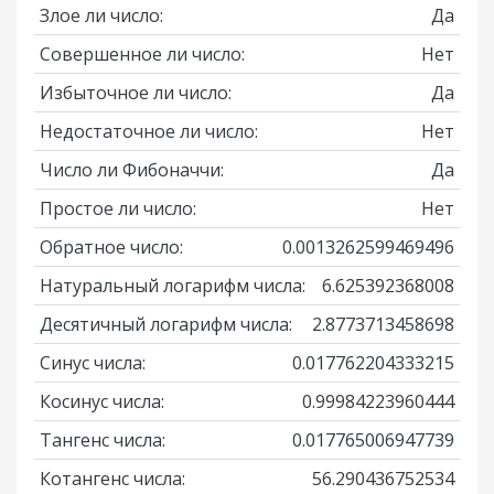
Злое ли число:
Да
Совершенное ли число:
Нет
Избыточное ли число:
Да
Недостаточное ли число:
Нет
Число ли Фибоначчи:
Да
Простое ли число:
Нет
Обратное число:
0.0013262599469496
Натуральный логарифм числа:
6.625392368008
Десятичный логарифм числа:
2.8773713458698
Синус числа:
0.017762204333215
Косинус числа:
0.99984223960444
Тангенс числа:
0.017765006947739
Котангенс числа:
56.290436752534