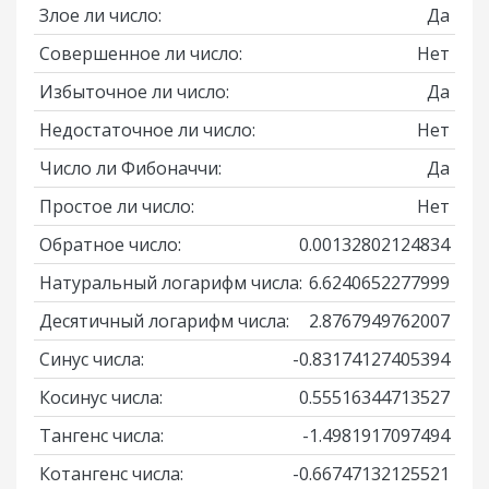
Злое ли число:
Да
Совершенное ли число:
Нет
Избыточное ли число:
Да
Недостаточное ли число:
Нет
Число ли Фибоначчи:
Да
Простое ли число:
Нет
Обратное число:
0.00132802124834
Натуральный логарифм числа:
6.6240652277999
Десятичный логарифм числа:
2.8767949762007
Синус числа:
-0.83174127405394
Косинус числа:
0.55516344713527
Тангенс числа:
-1.4981917097494
Котангенс числа:
-0.66747132125521