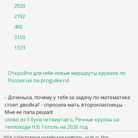
2920
2192
490
3150
1373
Откройте для себя новые маршруты круизов по
России на na-progulke.ru!
- Доченька, почему у тебя за задачу по математике
стоит двойка? - спросила мать второклассницы. -
Мне ее папа решал!
слово из 5 букв четвертая о
,
Речные круизы на
теплоходе Н.В. Гоголь на 2026 год
2024. (с) Бесплатные онлайн-калькуляторы - ocalc.ru.
При