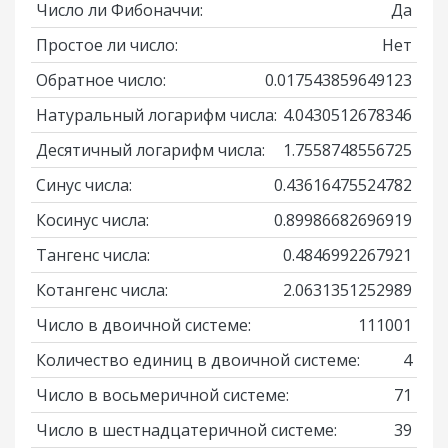
Число ли Фибоначчи:
Да
Простое ли число:
Нет
Обратное число:
0.017543859649123
Натуральный логарифм числа:
4.0430512678346
Десятичный логарифм числа:
1.7558748556725
Синус числа:
0.43616475524782
Косинус числа:
0.89986682696919
Тангенс числа:
0.4846992267921
Котангенс числа:
2.0631351252989
Число в двоичной системе:
111001
Количество единиц в двоичной системе:
4
Число в восьмеричной системе:
71
Число в шестнадцатеричной системе:
39