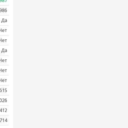
987
986
Да
Нет
Нет
Да
Нет
Нет
Нет
615
026
412
714