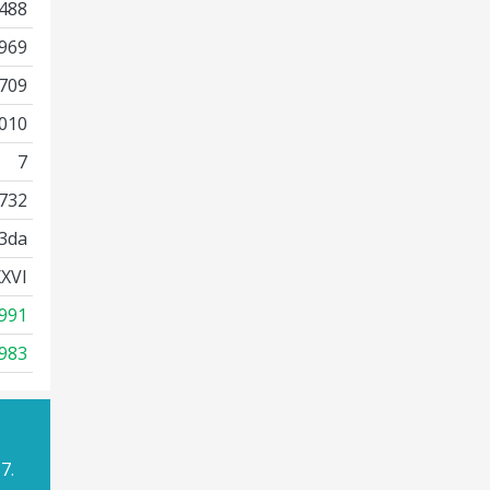
488
969
709
010
7
732
3da
XVI
991
983
7.