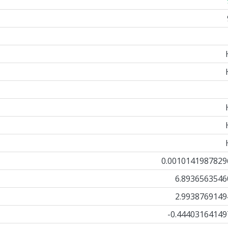
0.0010141987829
6.8936563546
2.9938769149
-0.44403164149