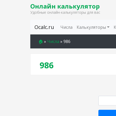
Онлайн калькулятор
Удобные онлайн-калькуляторы для вас
Skip to content
Ocalc.ru
Числа
Калькуляторы
🏠
»
Числа
»
986
986