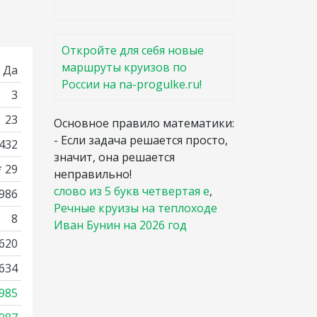
Откройте для себя новые
маршруты круизов по
Да
России на na-progulke.ru!
3
23
Основное правило математики:
- Если задача решается просто,
432
значит, она решается
* 29
неправильно!
слово из 5 букв четвертая е
,
 986
Речные круизы на теплоходе
8
Иван Бунин на 2026 год
620
634
985