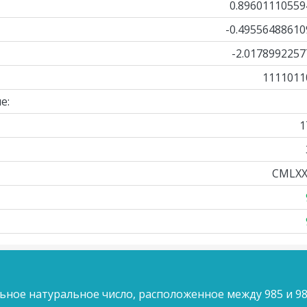
0.89601110559
-0.49556488610
-2.0178992257
1111011
е:
1
CMLXX
ьное натуральное число, расположенное между 985 и 98