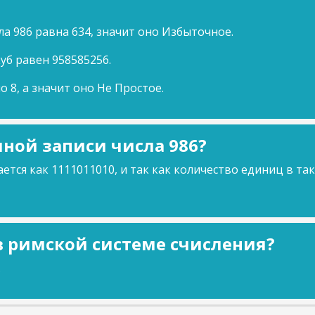
а 986 равна 634, значит оно Избыточное.
куб равен 958585256.
о 8, а значит оно Не Простое.
ной записи числа 986?
ется как 1111011010, и так как количество единиц в та
 в римской системе счисления?
.