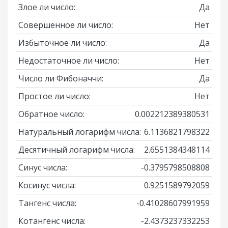
Злое ли число:
Да
Совершенное ли число:
Нет
Избыточное ли число:
Да
Недостаточное ли число:
Нет
Число ли Фибоначчи:
Да
Простое ли число:
Нет
Обратное число:
0.002212389380531
Натуральный логарифм числа:
6.1136821798322
Десятичный логарифм числа:
2.6551384348114
Синус числа:
-0.3795798508808
Косинус числа:
0.9251589792059
Тангенс числа:
-0.41028607991959
Котангенс числа:
-2.4373237332253