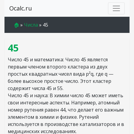
Ocalc.ru
🏠
»
Числа
»
45
45
Число 45 и математика: Число 45 является
первым членом второго кластера из двух
простых квадратных чисел вида p²q, где q —
более высокое простое число. Этот кластер
содержит числа 45 и 55.
Число 45 и наука: В химии число 45 может иметь
свои интересные аспекты. Например, атомный
номер рутения равен 44, что делает его важным
элементом в химии и физике. Рутений
используется в производстве катализаторов и в
медицинских исследованиях.