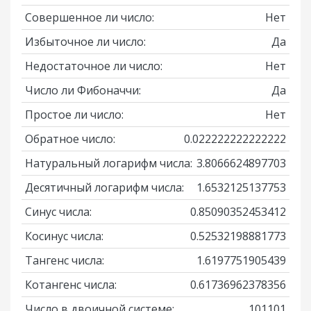
Совершенное ли число:
Нет
Избыточное ли число:
Да
Недостаточное ли число:
Нет
Число ли Фибоначчи:
Да
Простое ли число:
Нет
Обратное число:
0.022222222222222
Натуральный логарифм числа:
3.8066624897703
Десятичный логарифм числа:
1.6532125137753
Синус числа:
0.85090352453412
Косинус числа:
0.52532198881773
Тангенс числа:
1.6197751905439
Котангенс числа:
0.61736962378356
Число в двоичной системе:
101101