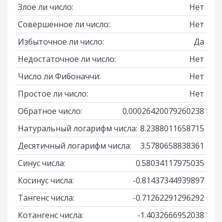
Злое ли число:
Нет
Совершенное ли число:
Нет
Избыточное ли число:
Да
Недостаточное ли число:
Нет
Число ли Фибоначчи:
Нет
Простое ли число:
Нет
Обратное число:
0.00026420079260238
Натуральный логарифм числа:
8.2388011658715
Десятичный логарифм числа:
3.5780658838361
Синус числа:
0.58034117975035
Косинус числа:
-0.81437344939897
Тангенс числа:
-0.71262291296292
Котангенс числа:
-1.4032666952038