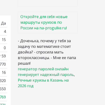
Откройте для себя новые
маршруты круизов по
Да
России на na-progulke.ru!
4
15
- Доченька, почему у тебя за
задачу по математике стоит
0
двойка? - спросила мать
* 59
второклассницы. - Мне ее папа
решал!
1770
генератор паролей онлайн
16
генерирует надежный пароль
,
Речные круизы в Казань на
320
2026 год
550
769