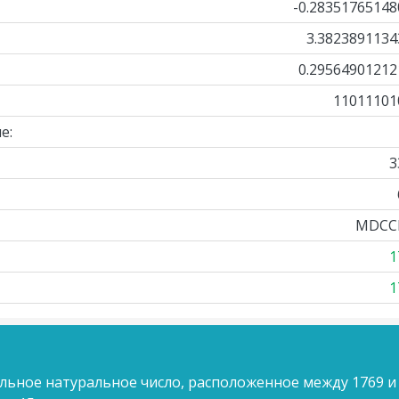
-0.28351765148
3.3823891134
0.29564901212
11011101
е:
3
MDCC
1
1
льное натуральное число, расположенное между 1769 и