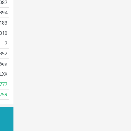
087
394
183
010
7
352
6ea
LXX
777
759