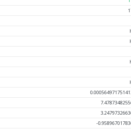
1
1
0.00056497175141
7.4787348255
3.2479732663
-0.95896701783