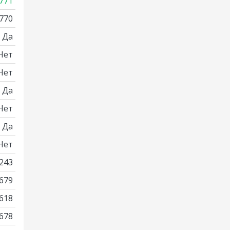
771
770
Да
Нет
Нет
Да
Нет
Да
Нет
243
679
618
678