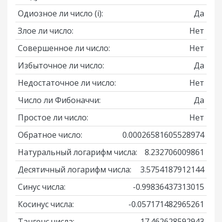
Одиозное ли число
(i)
:
Да
Злое ли число:
Нет
Совершенное ли число:
Нет
Избыточное ли число:
Да
Недостаточное ли число:
Нет
Число ли Фибоначчи:
Да
Простое ли число:
Нет
Обратное число:
0.00026581605528974
Натуральный логарифм числа:
8.232706009861
Десятичный логарифм числа:
3.5754187912144
Синус числа:
-0.99836437313015
Косинус числа:
-0.057171482965261
Тангенс числа:
17.462628592943