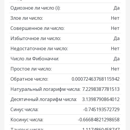
Одиозное ли число
(i)
:
Да
Злое ли число:
Нет
Совершенное ли число:
Нет
Избыточное ли число:
Да
Недостаточное ли число:
Нет
Число ли Фибоначчи:
Да
Простое ли число:
Нет
Обратное число:
0.00072463768115942
Натуральный логарифм числа:
7.2298387781513
Десятичный логарифм числа:
3.1398790864012
Синус числа:
-0.745193572729
Косинус числа:
-0.66684821298658
Тангенс числа:
1.1174860458747