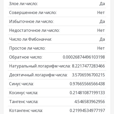
Злое ли число:
Да
Совершенное ли число:
Нет
Избыточное ли число:
Да
Недостаточное ли число:
Нет
Число ли Фибоначчи:
Да
Простое ли число:
Нет
Обратное число:
0.00026874496103198
Натуральный логарифм числа:
8.2217477283466
Десятичный логарифм числа:
3.5706596700215
Синус числа:
0.97665566566438
Косинус числа:
0.21481087199133
Тангенс числа:
4.546583962956
Котангенс числа:
0.21994534977197