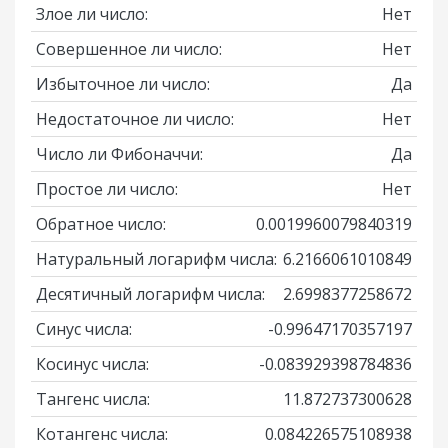
Злое ли число:
Нет
Совершенное ли число:
Нет
Избыточное ли число:
Да
Недостаточное ли число:
Нет
Число ли Фибоначчи:
Да
Простое ли число:
Нет
Обратное число:
0.0019960079840319
Натуральный логарифм числа:
6.2166061010849
Десятичный логарифм числа:
2.6998377258672
Синус числа:
-0.99647170357197
Косинус числа:
-0.083929398784836
Тангенс числа:
11.872737300628
Котангенс числа:
0.084226575108938