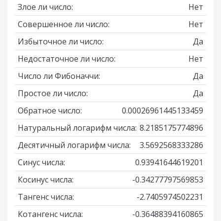
Злое ли число:
Нет
Совершенное ли число:
Нет
Избыточное ли число:
Да
Недостаточное ли число:
Нет
Число ли Фибоначчи:
Да
Простое ли число:
Да
Обратное число:
0.00026961445133459
Натуральный логарифм числа:
8.2185175774896
Десятичный логарифм числа:
3.5692568333286
Синус числа:
0.93941644619201
Косинус числа:
-0.34277797569853
Тангенс числа:
-2.7405974502231
Котангенс числа:
-0.36488394160865