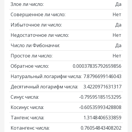
Злое ли число:
Да
Совершенное ли число:
Нет
Избыточное ли число:
Да
Недостаточное ли число:
Нет
Число ли Фибоначчи:
Да
Простое ли число:
Нет
Обратное число:
0.00037835792659856
Натуральный логарифм числа:
7.8796699146043
Десятичный логарифм числа:
3.4220971631317
Синус числа:
-0.79595185153295
Косинус числа:
-0.60535993428808
Тангенс числа:
1.3148406533859
Котангенс числа:
0.76054843408202