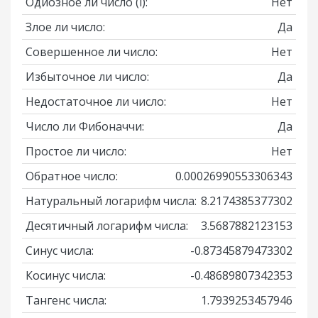
Одиозное ли число
(i)
:
Нет
Злое ли число:
Да
Совершенное ли число:
Нет
Избыточное ли число:
Да
Недостаточное ли число:
Нет
Число ли Фибоначчи:
Да
Простое ли число:
Нет
Обратное число:
0.00026990553306343
Натуральный логарифм числа:
8.2174385377302
Десятичный логарифм числа:
3.5687882123153
Синус числа:
-0.87345879473302
Косинус числа:
-0.48689807342353
Тангенс числа:
1.7939253457946