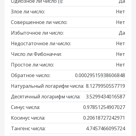
Одиозное ли число
(i)
:
Да
Злое ли число:
Нет
Совершенное ли число:
Нет
Избыточное ли число:
Да
Недостаточное ли число:
Нет
Число ли Фибоначчи:
Нет
Простое ли число:
Нет
Обратное число:
0.00029515938606848
Натуральный логарифм числа:
8.1279950557719
Десятичный логарифм числа:
3.5299434016587
Синус числа:
0.97851254907027
Косинус числа:
0.20618727242971
Тангенс числа:
4.7457466095724