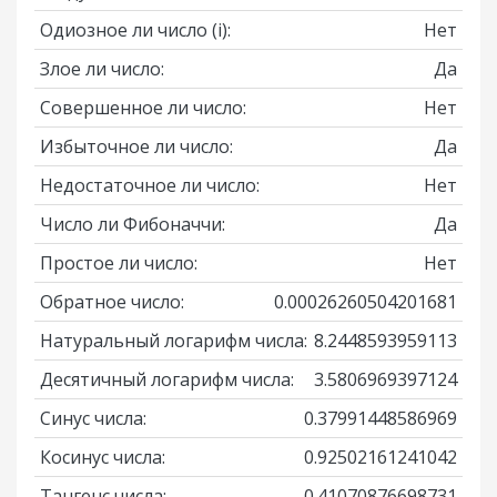
Одиозное ли число
(i)
:
Нет
Злое ли число:
Да
Совершенное ли число:
Нет
Избыточное ли число:
Да
Недостаточное ли число:
Нет
Число ли Фибоначчи:
Да
Простое ли число:
Нет
Обратное число:
0.00026260504201681
Натуральный логарифм числа:
8.2448593959113
Десятичный логарифм числа:
3.5806969397124
Синус числа:
0.37991448586969
Косинус числа:
0.92502161241042
Тангенс числа:
0.41070876698731