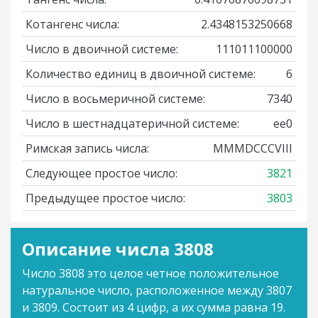
Котангенс числа:
2.4348153250668
Число в двоичной системе:
111011100000
Количество единиц в двоичной системе:
6
Число в восьмеричной системе:
7340
Число в шестнадцатеричной системе:
ee0
Римская запись числа:
MMMDCCCVIII
Следующее простое число:
3821
Предыдущее простое число:
3803
Описание числа 3808
Число 3808 это целое четное положительное
натуральное число, расположенное между 3807
и 3809. Состоит из 4 цифр, а их сумма равна 19.