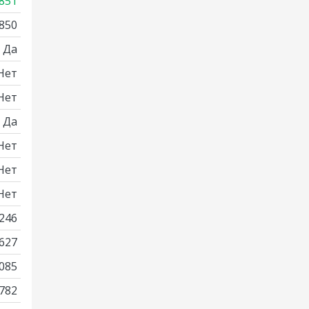
851
850
Да
Нет
Нет
Да
Нет
Нет
Нет
246
627
085
782