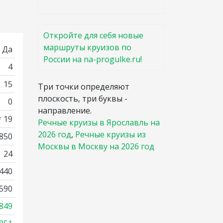
Откройте для себя новые
маршруты круизов по
Да
России на na-progulke.ru!
4
15
Три точки определяют
плоскость, три буквы -
0
направление.
* 19
Речные круизы в Ярославль на
2026 год
,
Речные круизы из
2850
Москвы в Москву на 2026 год
24
440
590
849