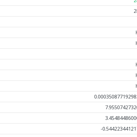
2
2
0.00035087719298
7.9550742732
3.4548448600
-0.54422344121