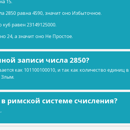
на 15.
ла 2850 равна 4590, значит оно Избыточное.
о куб равен 23149125000.
но 24, а значит оно Не Простое.
ной записи числа 2850?
ается как 101100100010, и так как количество единиц в
 Злым.
0 в римской системе счисления?
.