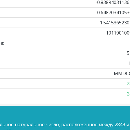
-0.83894031136
0.64870341053
1.5415365230
101100100
е:
5
MMDC
2
2
льное натуральное число, расположенное между 2849 и