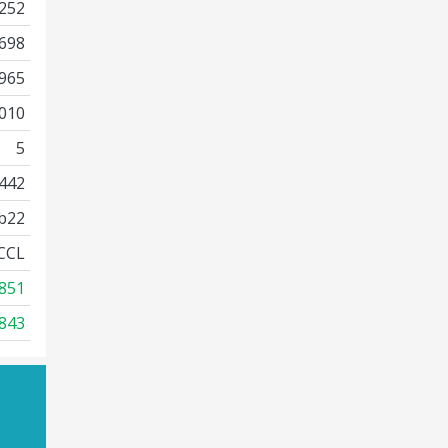
252
698
965
010
5
442
b22
CCL
851
843