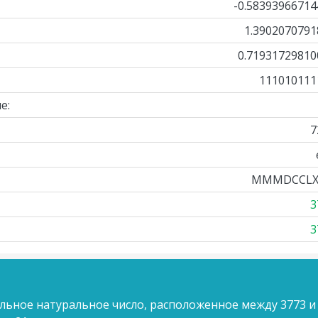
-0.58393966714
1.3902070791
0.71931729810
111010111
е:
7
MMMDCCLX
3
3
льное натуральное число, расположенное между 3773 и