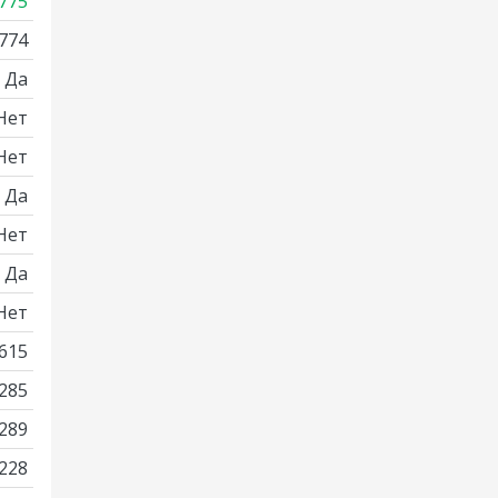
775
774
Да
Нет
Нет
Да
Нет
Да
Нет
615
285
289
228