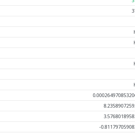
3
3
0.00026497085320
8.2358907259
3.5768018958
-0.81179705908