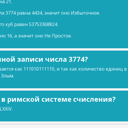
на 21.
ла 3774 равна 4434, значит оно Избыточное.
го куб равен 53753368824.
но 16, а значит оно Не Простое.
ной записи числа 3774?
ается как 111010111110, и так как количество единиц в
 Злым.
4 в римской системе счисления?
XXIV.