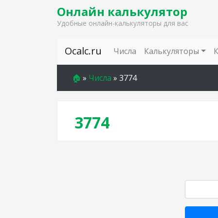
Онлайн калькулятор
Удобные онлайн-калькуляторы для вас
Skip to content
Ocalc.ru
Числа
Калькуляторы
🏠
»
Числа
»
3774
3774