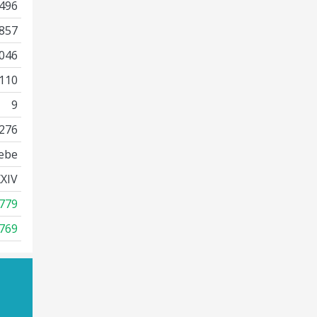
496
857
046
110
9
276
ebe
XIV
779
769