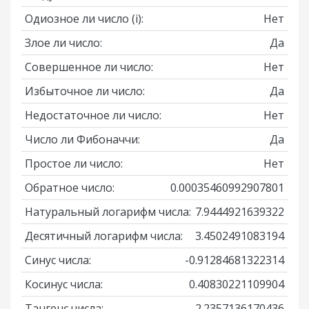
Одиозное ли число
(i)
:
Нет
Злое ли число:
Да
Совершенное ли число:
Нет
Избыточное ли число:
Да
Недостаточное ли число:
Нет
Число ли Фибоначчи:
Да
Простое ли число:
Нет
Обратное число:
0.00035460992907801
Натуральный логарифм числа:
7.9444921639322
Десятичный логарифм числа:
3.4502491083194
Синус числа:
-0.91284681322314
Косинус числа:
0.40830221109904
Тангенс числа:
-2.2357136170436