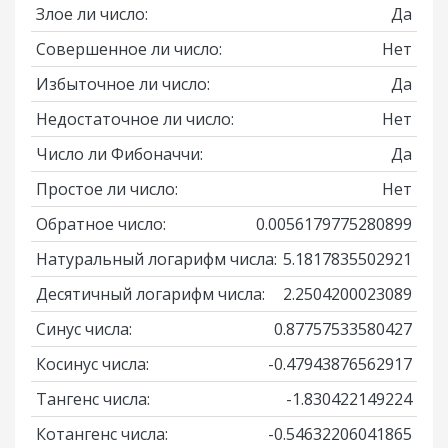
Злое ли число:
Да
Совершенное ли число:
Нет
Избыточное ли число:
Да
Недостаточное ли число:
Нет
Число ли Фибоначчи:
Да
Простое ли число:
Нет
Обратное число:
0.0056179775280899
Натуральный логарифм числа:
5.1817835502921
Десятичный логарифм числа:
2.2504200023089
Синус числа:
0.87757533580427
Косинус числа:
-0.47943876562917
Тангенс числа:
-1.830422149224
Котангенс числа:
-0.54632206041865