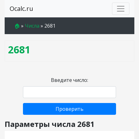
Ocalc.ru
🏠
»
Числа
»
2681
2681
Введите число:
Проверить
Параметры числа 2681