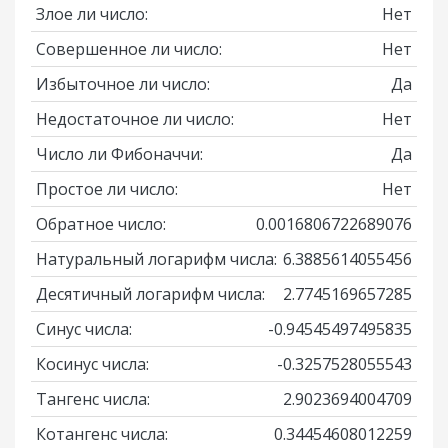
Злое ли число:
Нет
Совершенное ли число:
Нет
Избыточное ли число:
Да
Недостаточное ли число:
Нет
Число ли Фибоначчи:
Да
Простое ли число:
Нет
Обратное число:
0.0016806722689076
Натуральный логарифм числа:
6.3885614055456
Десятичный логарифм числа:
2.7745169657285
Синус числа:
-0.94545497495835
Косинус числа:
-0.3257528055543
Тангенс числа:
2.9023694004709
Котангенс числа:
0.34454608012259