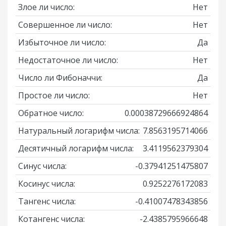
Злое ли число:
Нет
Совершенное ли число:
Нет
Избыточное ли число:
Да
Недостаточное ли число:
Нет
Число ли Фибоначчи:
Да
Простое ли число:
Нет
Обратное число:
0.00038729666924864
Натуральный логарифм числа:
7.8563195714066
Десятичный логарифм числа:
3.4119562379304
Синус числа:
-0.37941251475807
Косинус числа:
0.9252276172083
Тангенс числа:
-0.41007478343856
Котангенс числа:
-2.4385795966648