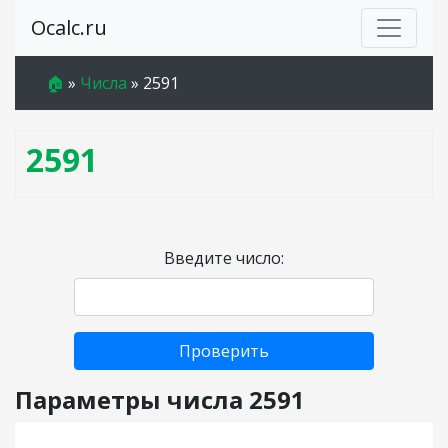
Ocalc.ru
🏠
»
Числа
»
2591
2591
Введите число:
Проверить
Параметры числа 2591