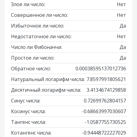
Злое ли число:
Нет
Совершенное ли число:
Нет
Избыточное ли число:
Да
Недостаточное ли число:
Нет
Число ли Фибоначчи:
Да
Простое ли число:
Да
Обратное число:
0.00038595137012736
Натуральный логарифм числа:
7.8597991805621
Десятичный логарифм числа:
3.4134674129858
Синус числа:
0.72699762804157
Косинус числа:
-0.68663997030607
Тангенс числа:
-1.0587755730525
Котангенс числа:
-0.94448722227029