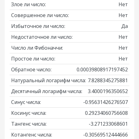
Злое ли число:
Нет
Совершенное ли число:
Нет
Избыточное ли число:
Да
Недостаточное ли число:
Нет
Число ли Фибоначчи:
Нет
Простое ли число:
Нет
Обратное число:
0.00039808917197452
Натуральный логарифм числа:
7.8288345275881
Десятичный логарифм числа:
3.4000196350652
Синус числа:
-0.95631426276507
Косинус числа:
0.29234060756608
Тангенс числа:
-3.271233068601
Котангенс числа:
-0.30569512444666