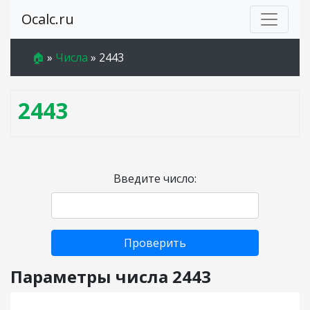
Ocalc.ru
🏠
»
Числа
»
2443
2443
Введите число:
Проверить
Параметры числа 2443