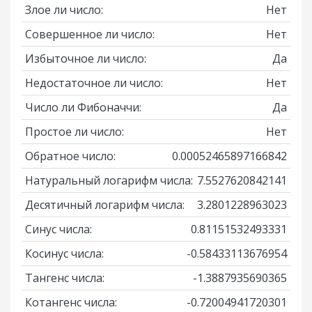
Злое ли число:
Нет
Совершенное ли число:
Нет
Избыточное ли число:
Да
Недостаточное ли число:
Нет
Число ли Фибоначчи:
Да
Простое ли число:
Нет
Обратное число:
0.00052465897166842
Натуральный логарифм числа:
7.5527620842141
Десятичный логарифм числа:
3.2801228963023
Синус числа:
0.81151532493331
Косинус числа:
-0.58433113676954
Тангенс числа:
-1.3887935690365
Котангенс числа:
-0.72004941720301