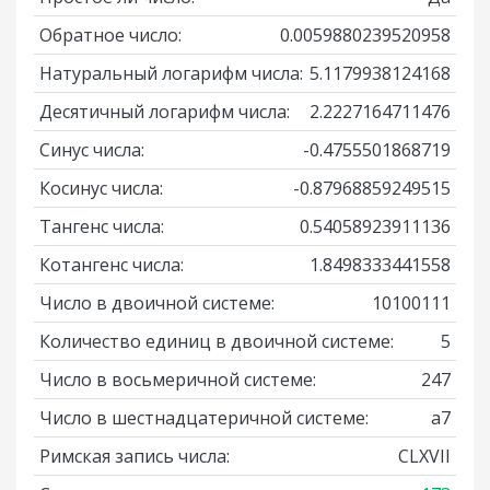
Обратное число:
0.0059880239520958
Натуральный логарифм числа:
5.1179938124168
Десятичный логарифм числа:
2.2227164711476
Синус числа:
-0.4755501868719
Косинус числа:
-0.87968859249515
Тангенс числа:
0.54058923911136
Котангенс числа:
1.8498333441558
Число в двоичной системе:
10100111
Количество единиц в двоичной системе:
5
Число в восьмеричной системе:
247
Число в шестнадцатеричной системе:
a7
Римская запись числа:
CLXVII