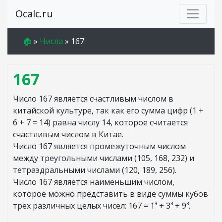
Ocalc.ru
🏠
»
Числа
»
167
167
Число 167 является счастливым числом в
китайской культуре, так как его сумма цифр (1 +
6 + 7 = 14) равна числу 14, которое считается
счастливым числом в Китае.
Число 167 является промежуточным числом
между треугольными числами (105, 168, 232) и
тетраэдральными числами (120, 189, 256).
Число 167 является наименьшим числом,
которое можно представить в виде суммы кубов
трёх различных целых чисел: 167 = 1³ + 3³ + 9³.