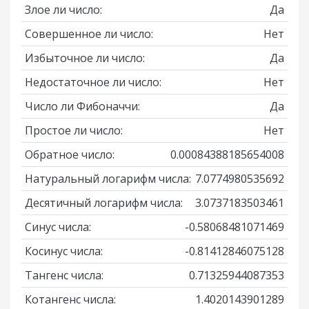
Злое ли число:
Да
Совершенное ли число:
Нет
Избыточное ли число:
Да
Недостаточное ли число:
Нет
Число ли Фибоначчи:
Да
Простое ли число:
Нет
Обратное число:
0.00084388185654008
Натуральный логарифм числа:
7.0774980535692
Десятичный логарифм числа:
3.0737183503461
Синус числа:
-0.58068481071469
Косинус числа:
-0.81412846075128
Тангенс числа:
0.71325944087353
Котангенс числа:
1.4020143901289