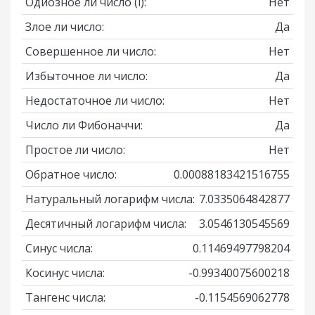
Одиозное ли число
(i)
:
Нет
Злое ли число:
Да
Совершенное ли число:
Нет
Избыточное ли число:
Да
Недостаточное ли число:
Нет
Число ли Фибоначчи:
Да
Простое ли число:
Нет
Обратное число:
0.00088183421516755
Натуральный логарифм числа:
7.0335064842877
Десятичный логарифм числа:
3.0546130545569
Синус числа:
0.11469497798204
Косинус числа:
-0.99340075600218
Тангенс числа:
-0.1154569062778