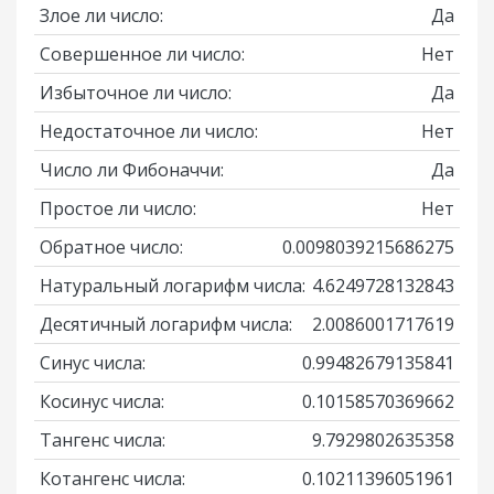
Злое ли число:
Да
Совершенное ли число:
Нет
Избыточное ли число:
Да
Недостаточное ли число:
Нет
Число ли Фибоначчи:
Да
Простое ли число:
Нет
Обратное число:
0.0098039215686275
Натуральный логарифм числа:
4.6249728132843
Десятичный логарифм числа:
2.0086001717619
Синус числа:
0.99482679135841
Косинус числа:
0.10158570369662
Тангенс числа:
9.7929802635358
Котангенс числа:
0.10211396051961