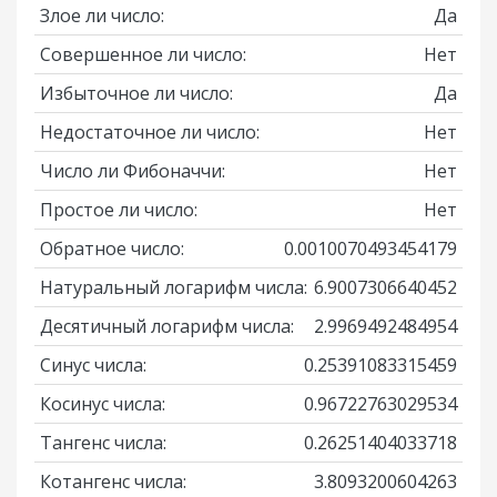
Злое ли число:
Да
Совершенное ли число:
Нет
Избыточное ли число:
Да
Недостаточное ли число:
Нет
Число ли Фибоначчи:
Нет
Простое ли число:
Нет
Обратное число:
0.0010070493454179
Натуральный логарифм числа:
6.9007306640452
Десятичный логарифм числа:
2.9969492484954
Синус числа:
0.25391083315459
Косинус числа:
0.96722763029534
Тангенс числа:
0.26251404033718
Котангенс числа:
3.8093200604263