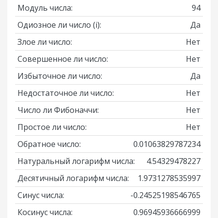
Модуль числа:
94
Одиозное ли число
(i)
:
Да
Злое ли число:
Нет
Совершенное ли число:
Нет
Избыточное ли число:
Да
Недостаточное ли число:
Нет
Число ли Фибоначчи:
Нет
Простое ли число:
Нет
Обратное число:
0.01063829787234
Натуральный логарифм числа:
4.54329478227
Десятичный логарифм числа:
1.9731278535997
Синус числа:
-0.24525198546765
Косинус числа:
0.96945936666999