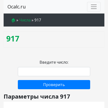
Ocalc.ru
🏠
»
Числа
»
917
917
Введите число:
Проверить
Параметры числа 917