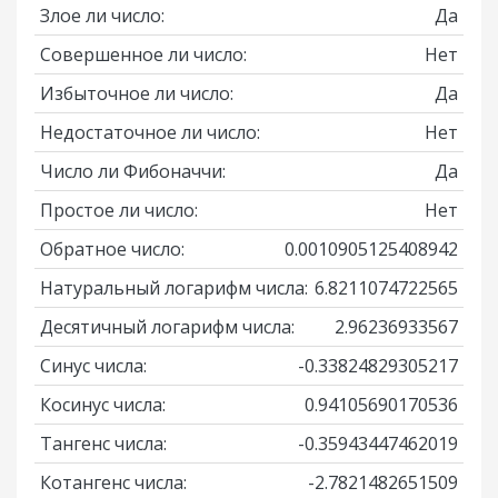
Злое ли число:
Да
Совершенное ли число:
Нет
Избыточное ли число:
Да
Недостаточное ли число:
Нет
Число ли Фибоначчи:
Да
Простое ли число:
Нет
Обратное число:
0.0010905125408942
Натуральный логарифм числа:
6.8211074722565
Десятичный логарифм числа:
2.96236933567
Синус числа:
-0.33824829305217
Косинус числа:
0.94105690170536
Тангенс числа:
-0.35943447462019
Котангенс числа:
-2.7821482651509